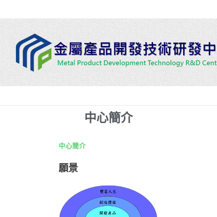
跳
至
主
要
內
容
中心簡介
中心簡介
願景